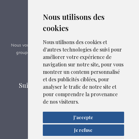
Nous utilisons des
Boutique en ligne
cookies
Formations SFMG
Nous utilisons des cookies et
Nous vous proposons des formations e-learning, présentiels,
d'autres technologies de suivi pour
groupes de pairs - Certificat QUALIOPI n° 2020/89171.2
améliorer votre expérience de
navigation sur notre site, pour vous
Découvrir nos formations
montrer un contenu personnalisé
et des publicités ciblées, pour
Suivez-nous sur les réseaux sociaux
analyser le trafic de notre site et
pour comprendre la provenance
de nos visiteurs.
Liens et fichiers associés
Mentions légales
J'accepte
Confidentialité
Plan du site
Je refuse