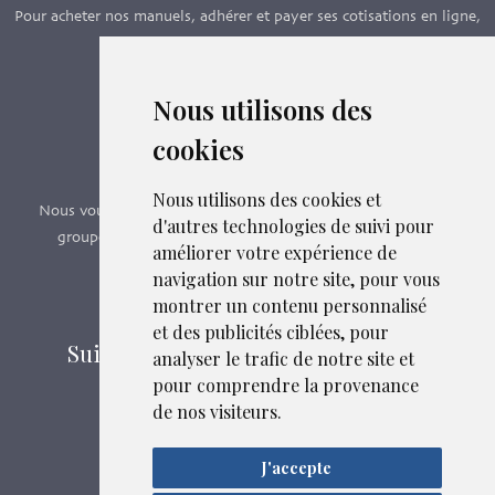
Pour acheter nos manuels, adhérer et payer ses cotisations en ligne,
c’est par ici - Suivez le lien ci-dessous.
Nous utilisons des
Boutique en ligne
cookies
Formations SFMG
Nous utilisons des cookies et
Nous vous proposons des formations e-learning, présentiels,
d'autres technologies de suivi pour
groupes de pairs - Certificat QUALIOPI n° 2020/89171.2
améliorer votre expérience de
navigation sur notre site, pour vous
Découvrir nos formations
montrer un contenu personnalisé
et des publicités ciblées, pour
Suivez-nous sur les réseaux sociaux
analyser le trafic de notre site et
Liens et fichiers associés
pour comprendre la provenance
de nos visiteurs.
Mentions légales
J'accepte
Confidentialité