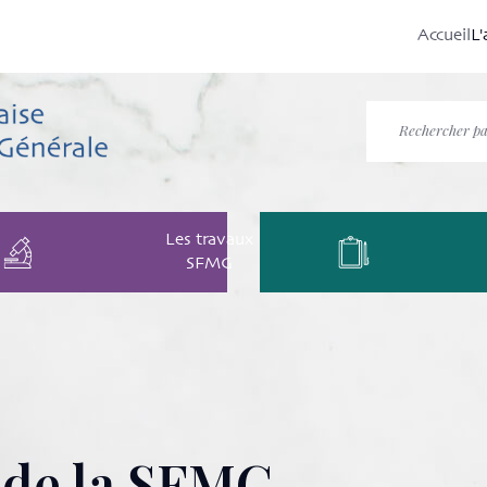
Accueil
L'
Les travaux
SFMG
 de la SFMG