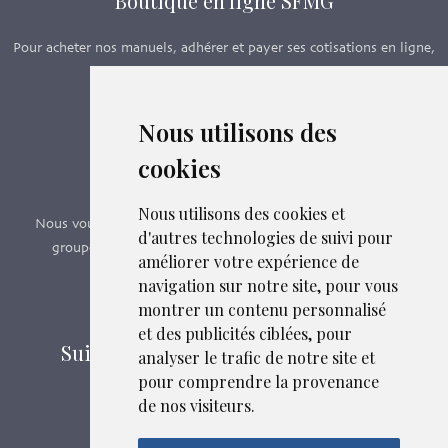
Boutique en ligne SFMG
Pour acheter nos manuels, adhérer et payer ses cotisations en ligne,
c’est par ici - Suivez le lien ci-dessous.
Nous utilisons des
Boutique en ligne
cookies
Formations SFMG
Nous utilisons des cookies et
Nous vous proposons des formations e-learning, présentiels,
d'autres technologies de suivi pour
groupes de pairs - Certificat QUALIOPI n° 2020/89171.2
améliorer votre expérience de
navigation sur notre site, pour vous
Découvrir nos formations
montrer un contenu personnalisé
et des publicités ciblées, pour
Suivez-nous sur les réseaux sociaux
analyser le trafic de notre site et
pour comprendre la provenance
de nos visiteurs.
Mentions légales