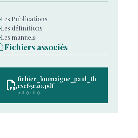
Les Publications
Les définitions
Les manuels
Fichiers associés
fichier_loumaigne_paul_th
ese65c20.pdf
pdf (0 Ko)