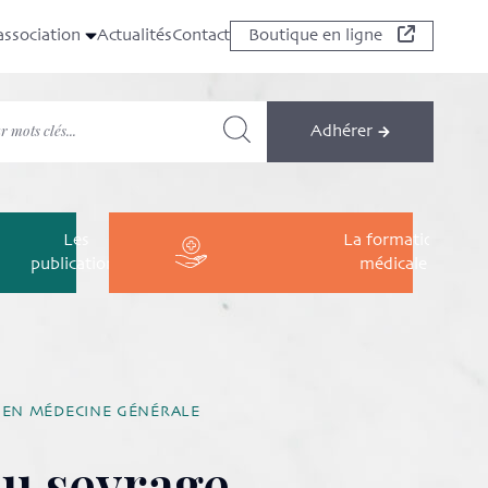
association
Actualités
Contact
Boutique en ligne
Adhérer
Les
La formation
publications
médicale
E EN MÉDECINE GÉNÉRALE
du sevrage