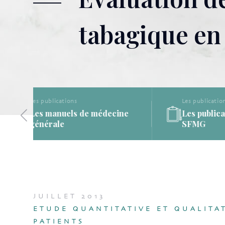
tabagique en
Les publications
ine
Les publications de la
SFMG
JUILLET 2013
ETUDE QUANTITATIVE ET QUALITA
PATIENTS