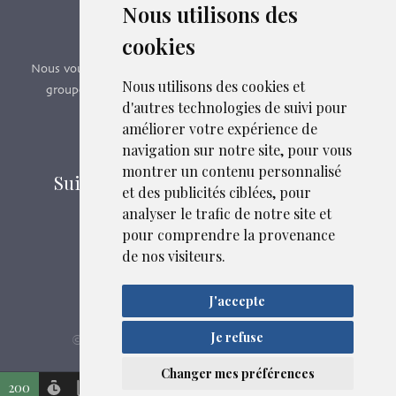
Nous utilisons des
Formations SFMG
cookies
Nous vous proposons des formations e-learning, présentiels,
Nous utilisons des cookies et
groupes de pairs - Certificat QUALIOPI n° 2020/89171.2
d'autres technologies de suivi pour
améliorer votre expérience de
Découvrir nos formations
navigation sur notre site, pour vous
montrer un contenu personnalisé
Suivez-nous sur les réseaux sociaux
et des publicités ciblées, pour
analyser le trafic de notre site et
pour comprendre la provenance
Mentions légales
de nos visiteurs.
Confidentialité
Plan du site
J'accepte
Je refuse
SFMG
ASB DIGITAL
Liens et fichiers associés
© 2026
| Fait avec
par
Changer mes préférences
200