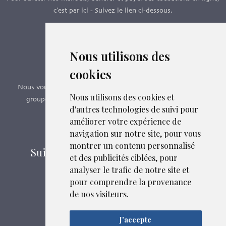
c’est par ici - Suivez le lien ci-dessous.
Boutique en ligne
Nous utilisons des
Formations SFMG
cookies
Nous vous proposons des formations e-learning, présentiels,
Nous utilisons des cookies et
groupes de pairs - Certificat QUALIOPI n° 2020/89171.2
d'autres technologies de suivi pour
améliorer votre expérience de
Découvrir nos formations
navigation sur notre site, pour vous
montrer un contenu personnalisé
Suivez-nous sur les réseaux sociaux
et des publicités ciblées, pour
analyser le trafic de notre site et
pour comprendre la provenance
Mentions légales
de nos visiteurs.
Confidentialité
Plan du site
J'accepte