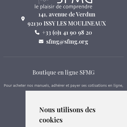
141, avenue de Verdun
92130 ISSY LES MOULINEAUX
+33 (0)1 41 90 98 20
sfmg@sfmg.org
Boutique en ligne SFMG
Pour acheter nos manuels, adhérer et payer ses cotisations en ligne,
c’est par ici - Suivez le lien ci-dessous.
Nous utilisons des
Boutique en ligne
cookies
Formations SFMG