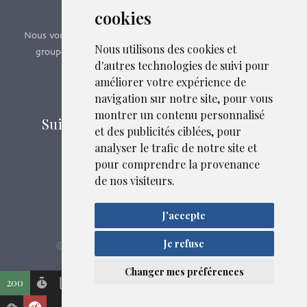
Formations SFMG
cookies
Nous vous proposons des formations e-learning, présentiels,
Nous utilisons des cookies et
groupes de pairs - Certificat QUALIOPI n° 2020/89171.2
d'autres technologies de suivi pour
améliorer votre expérience de
Découvrir nos formations
navigation sur notre site, pour vous
montrer un contenu personnalisé
Suivez-nous sur les réseaux sociaux
et des publicités ciblées, pour
analyser le trafic de notre site et
pour comprendre la provenance
Mentions légales
de nos visiteurs.
Confidentialité
Plan du site
J'accepte
Je refuse
SFMG
ASB DIGITAL
Liens et fichiers associés
© 2026
| Fait avec
par
Changer mes préférences
200