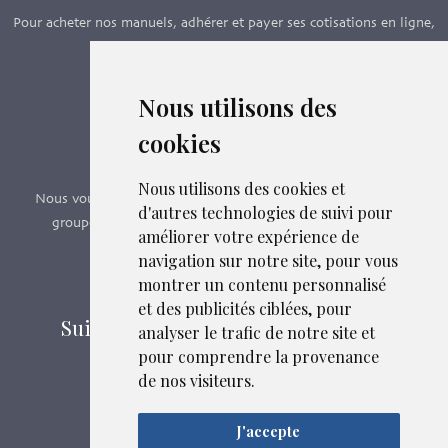
Pour acheter nos manuels, adhérer et payer ses cotisations en ligne,
c’est par ici - Suivez le lien ci-dessous.
Nous utilisons des
Boutique en ligne
cookies
Formations SFMG
Nous utilisons des cookies et
Nous vous proposons des formations e-learning, présentiels,
d'autres technologies de suivi pour
groupes de pairs - Certificat QUALIOPI n° 2020/89171.2
améliorer votre expérience de
navigation sur notre site, pour vous
Découvrir nos formations
montrer un contenu personnalisé
et des publicités ciblées, pour
Suivez-nous sur les réseaux sociaux
analyser le trafic de notre site et
pour comprendre la provenance
de nos visiteurs.
Mentions légales
Liens et fichiers associés
J'accepte
Confidentialité