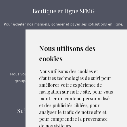
Boutique en ligne SFMG
Pour acheter nos manuels, adhérer et payer ses cotisations en ligne,
c’est par ici - Suivez le lien ci-dessous.
Nous utilisons des
Boutique en ligne
cookies
Formations SFMG
Nous utilisons des cookies et
Nous vous proposons des formations e-learning, présentiels,
d'autres technologies de suivi pour
groupes de pairs - Certificat QUALIOPI n° 2020/89171.2
améliorer votre expérience de
navigation sur notre site, pour vous
Découvrir nos formations
montrer un contenu personnalisé
et des publicités ciblées, pour
Suivez-nous sur les réseaux sociaux
analyser le trafic de notre site et
pour comprendre la provenance
de nos visiteurs.