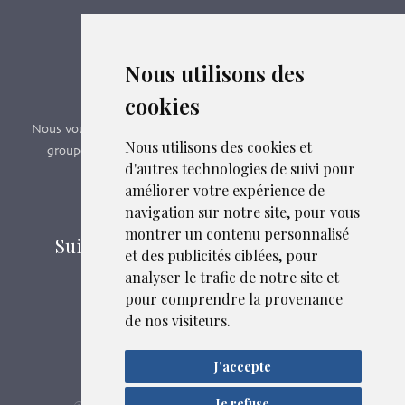
Boutique en ligne
Nous utilisons des
Formations SFMG
cookies
Nous vous proposons des formations e-learning, présentiels,
Nous utilisons des cookies et
groupes de pairs - Certificat QUALIOPI n° 2020/89171.2
d'autres technologies de suivi pour
améliorer votre expérience de
Découvrir nos formations
navigation sur notre site, pour vous
montrer un contenu personnalisé
Suivez-nous sur les réseaux sociaux
et des publicités ciblées, pour
analyser le trafic de notre site et
pour comprendre la provenance
Mentions légales
de nos visiteurs.
Confidentialité
Plan du site
J'accepte
Je refuse
SFMG
ASB DIGITAL