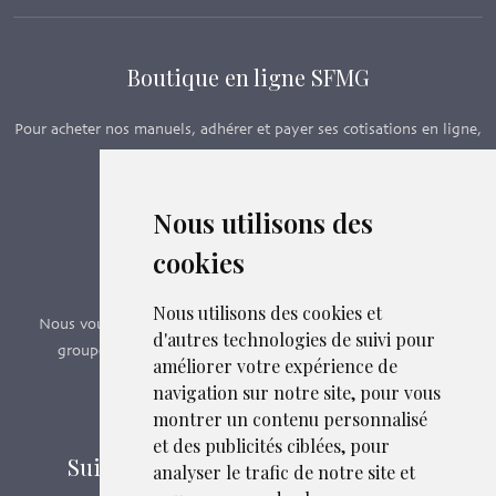
Boutique en ligne SFMG
Pour acheter nos manuels, adhérer et payer ses cotisations en ligne,
c’est par ici - Suivez le lien ci-dessous.
Nous utilisons des
Boutique en ligne
cookies
Formations SFMG
Nous utilisons des cookies et
Nous vous proposons des formations e-learning, présentiels,
d'autres technologies de suivi pour
groupes de pairs - Certificat QUALIOPI n° 2020/89171.2
améliorer votre expérience de
navigation sur notre site, pour vous
Découvrir nos formations
montrer un contenu personnalisé
et des publicités ciblées, pour
Suivez-nous sur les réseaux sociaux
analyser le trafic de notre site et