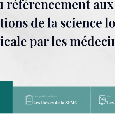
u référencement aux
ns de la science lor
icale par les médeci
Les publications
Les publications
Les thèses de la SFMG
Les définitions de l