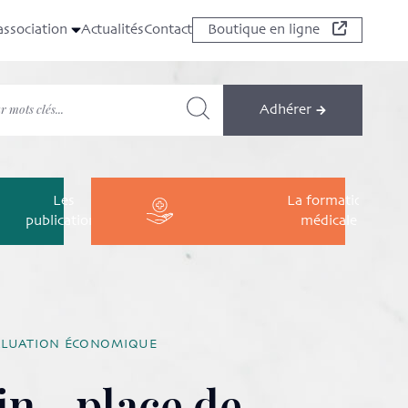
association
Actualités
Contact
Boutique en ligne
Adhérer
Les
La formation
publications
médicale
ÉVALUATION ÉCONOMIQUE
n - place de