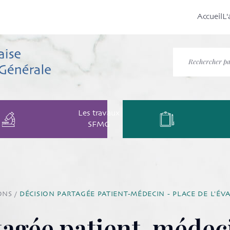
Accueil
L'
Les travaux
SFMG
ONS
/
DÉCISION PARTAGÉE PATIENT-MÉDECIN - PLACE DE L'
tagée patient-médeci