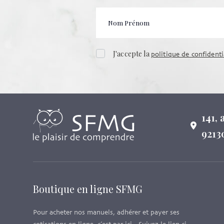
J'accepte la
politique de confidenti
141,
9213
Boutique en ligne SFMG
Pour acheter nos manuels, adhérer et payer ses