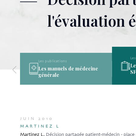
l'évaluation
Les publications
Les publications de la
ine
SFMG
JUIN 2010
MARTINEZ L
Martinez L.
Décision partagée patient-médecin - place