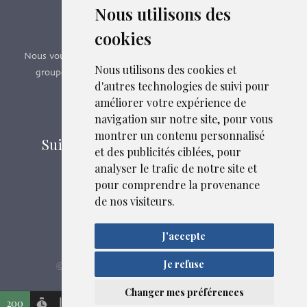
Nous utilisons des
Formations SFMG
cookies
Nous vous proposons des formations e-learning, présentiels,
Nous utilisons des cookies et
groupes de pairs - Certificat QUALIOPI n° 2020/89171.2
d'autres technologies de suivi pour
améliorer votre expérience de
Découvrir nos formations
navigation sur notre site, pour vous
montrer un contenu personnalisé
Suivez-nous sur les réseaux sociaux
et des publicités ciblées, pour
analyser le trafic de notre site et
pour comprendre la provenance
Mentions légales
de nos visiteurs.
Confidentialité
Plan du site
J'accepte
Je refuse
SFMG
ASB DIGITAL
© 2026
| Fait avec
par
Liens et fichiers associés
Changer mes préférences
200