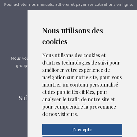
Pour acheter nos manuels, adhérer et payer ses cotisations en ligne,
c’est par ici - Suivez le lien ci-dessous.
Nous utilisons des
Boutique en ligne
cookies
Formations SFMG
Nous utilisons des cookies et
Nous vous proposons des formations e-learning, présentiels,
d'autres technologies de suivi pour
groupes de pairs - Certificat QUALIOPI n° 2020/89171.2
améliorer votre expérience de
navigation sur notre site, pour vous
Découvrir nos formations
montrer un contenu personnalisé
et des publicités ciblées, pour
Suivez-nous sur les réseaux sociaux
analyser le trafic de notre site et
pour comprendre la provenance
de nos visiteurs.
Mentions légales
J'accepte
Liens et fichiers associés
Confidentialité